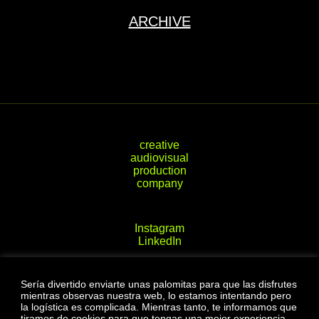
ARCHIVE
creative audiovisual production company
Instagram
LinkedIn
Sería divertido enviarte unas palomitas para que las disfrutes
Passeig del Compte d'Ègara 4, 1r 2a.
mientras observas nuestra web, lo estamos intentando pero
Terrassa (08221)
la logística es complicada. Mientras tanto, te informamos que
hello@flukevisuals.com
tiramos de cookies para que tengas una mejor experiencia.