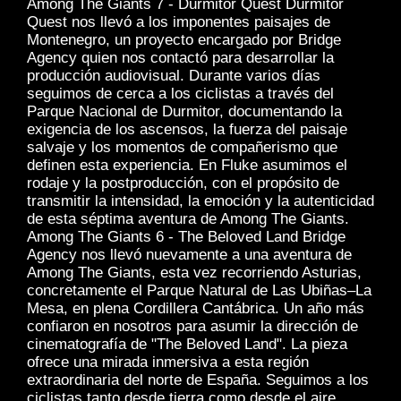
Among The Giants 7 - Durmitor Quest Durmitor
Quest nos llevó a los imponentes paisajes de
Montenegro, un proyecto encargado por Bridge
Agency quien nos contactó para desarrollar la
producción audiovisual. Durante varios días
seguimos de cerca a los ciclistas a través del
Parque Nacional de Durmitor, documentando la
exigencia de los ascensos, la fuerza del paisaje
salvaje y los momentos de compañerismo que
definen esta experiencia. En Fluke asumimos el
rodaje y la postproducción, con el propósito de
transmitir la intensidad, la emoción y la autenticidad
de esta séptima aventura de Among The Giants.
Among The Giants 6 - The Beloved Land Bridge
Agency nos llevó nuevamente a una aventura de
Among The Giants, esta vez recorriendo Asturias,
concretamente el Parque Natural de Las Ubiñas–La
Mesa, en plena Cordillera Cantábrica. Un año más
confiaron en nosotros para asumir la dirección de
cinematografía de "The Beloved Land". La pieza
ofrece una mirada inmersiva a esta región
extraordinaria del norte de España. Seguimos a los
ciclistas tanto desde tierra como desde el aire,