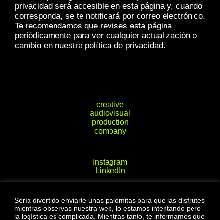
privacidad será accesible en esta página y, cuando
corresponda, se te notificará por correo electrónico.
Te recomendamos que revises esta página
periódicamente para ver cualquier actualización o
cambio en nuestra política de privacidad.
creative audiovisual production company
Instagram
LinkedIn
Sería divertido enviarte unas palomitas para que las disfrutes
Passeig del Compte d'Ègara 4, 1r 2a.
mientras observas nuestra web, lo estamos intentando pero
Terrassa (08221)
la logística es complicada. Mientras tanto, te informamos que
hello@flukevisuals.com